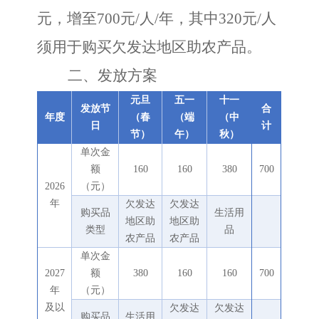
元，增至700元/人/年，其中320元/人
须用于购买欠发达地区助农产品。
二、发放方案
元旦
五一
十一
发放节
合
年度
（春
（端
（中
日
计
节）
午）
秋）
单次金
额
160
160
380
700
2026
（元）
年
欠发达
欠发达
购买品
生活用
地区助
地区助
类型
品
农产品
农产品
单次金
2027
额
380
160
160
700
年
（元）
及以
欠发达
欠发达
购买品
生活用