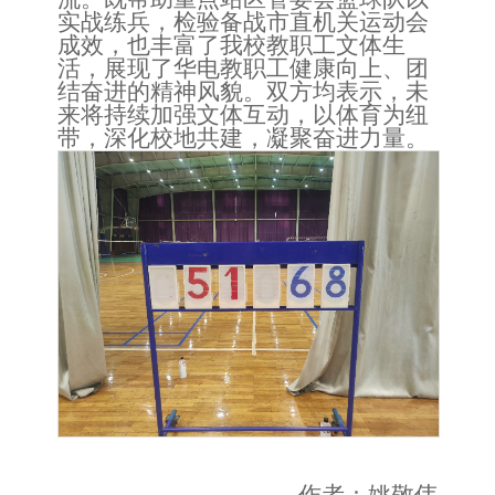
实战练兵，检验备战市直机关运动会
成效，也丰富了我校教职工文体生
活，展现了华电教职工健康向上、团
结奋进的精神风貌。双方均表示，未
来将持续加强文体互动，以体育为纽
带，深化校地共建，凝聚奋进力量。
作者：姚敬伟