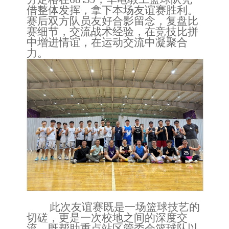
借整体发挥，拿下本场友谊赛胜利。
赛后双方队员友好合影留念，复盘比
赛细节，交流战术经验，在竞技比拼
中增进情谊，在运动交流中凝聚合
力。
此次友谊赛既是一场篮球技艺的
切磋，更是一次校地之间的深度交
流。既帮助重点站区管委会篮球队以