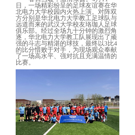
日，一场精彩纷呈的足球友谊赛在华
北电力大学校园内火热上演。对阵双
方分别是华北电力大学教工足球队与
远道而来的武汉大学校友珞珈人足球
俱乐部。经过全场九十分钟的激烈角
逐，华北电力大学教工队展现出了顽
强的斗志与精湛的球技，最终以3比4
的比分惜败于对手，为现场观众奉献
了一场高水平、强对抗且充满温情的
比赛。