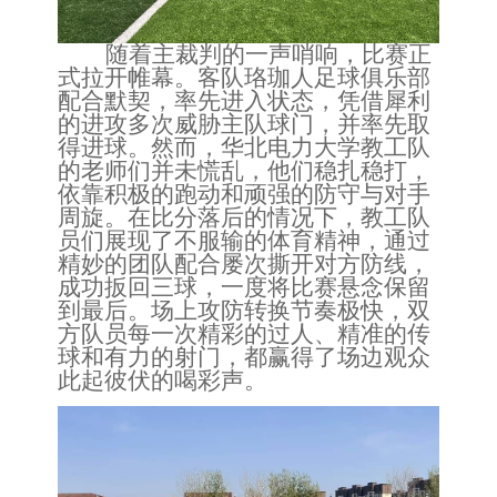
随着主裁判的一声哨响，比赛正
式拉开帷幕。客队珞珈人足球俱乐部
配合默契，率先进入状态，凭借犀利
的进攻多次威胁主队球门，并率先取
得进球。然而，华北电力大学教工队
的老师们并未慌乱，他们稳扎稳打，
依靠积极的跑动和顽强的防守与对手
周旋。在比分落后的情况下，教工队
员们展现了不服输的体育精神，通过
精妙的团队配合屡次撕开对方防线，
成功扳回三球，一度将比赛悬念保留
到最后。场上攻防转换节奏极快，双
方队员每一次精彩的过人、精准的传
球和有力的射门，都赢得了场边观众
此起彼伏的喝彩声。