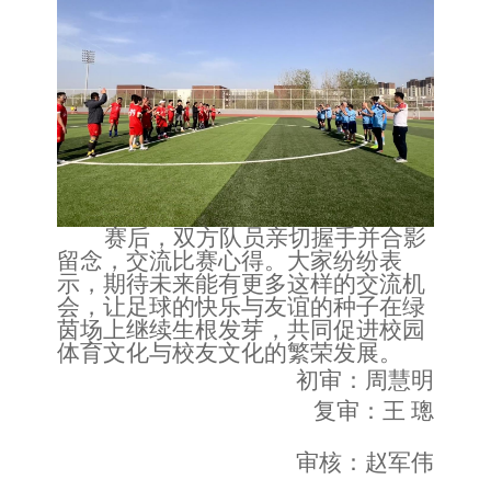
赛后，双方队员亲切握手并合影
留念，交流比赛心得。大家纷纷表
示，期待未来能有更多这样的交流机
会，让足球的快乐与友谊的种子在绿
茵场上继续生根发芽，共同促进校园
体育文化与校友文化的繁荣发展。
初审：周慧明
复审：王 璁
审核：赵军伟