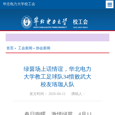
华北电力大学校工会
首页
»
工会新闻
» 协会新闻
绿茵场上话情谊，华北电力
大学教工足球队34惜败武大
校友珞珈人队
发文时间： 2026-04-12
撰稿人：
春日煦暖，激情绿茵。4月11