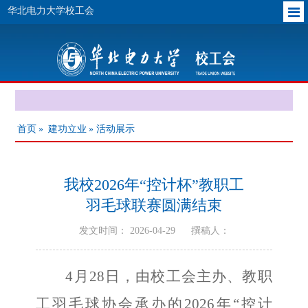
华北电力大学校工会
首页
»
建功立业
» 活动展示
我校2026年“控计杯”教职工
羽毛球联赛圆满结束
发文时间： 2026-04-29
撰稿人：
4月2
8
日
，
由校工会主办
、教职
工羽毛球协会承办
的
202
6
年
“控计