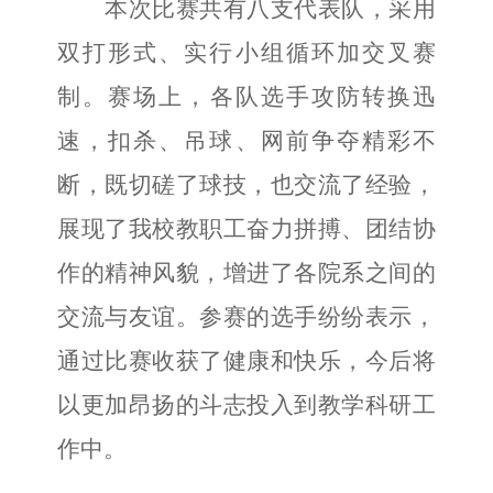
本次比赛
共有
八支
代表队
，
采用
双打形式、
实行小组
循环
加交叉
赛
制
。
赛场上
，
各队选手攻防转换迅
速，扣杀、吊球、网前争夺精彩不
断，既切磋了球技，也交流了经验，
展现了我校教职工奋力拼搏、团结协
作的精神风貌
，
增进了各院系之间的
交流与友谊。
参赛的选手纷纷表示，
通过比赛
收获了健康和快乐，今后将
以更
加昂扬的斗志
投入到
教学科研工
作
中。