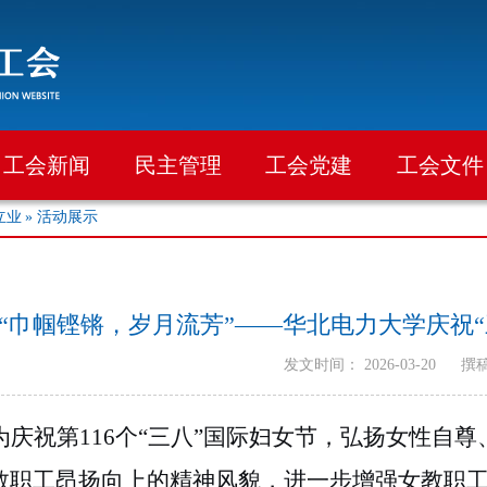
工会新闻
民主管理
工会党建
工会文件
立业
» 活动展示
“巾帼铿锵，岁月流芳”——华北电力大学庆祝
发文时间： 2026-03-20
撰
为庆祝第
116个“三八”国际妇女节，弘扬女性自
教职工昂扬向上的精神风貌，进一步增强女教职工的