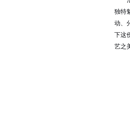
独特
动、
下这
艺之