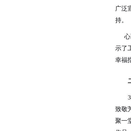
广泛
持。
心
示了
幸福
致敬
聚一