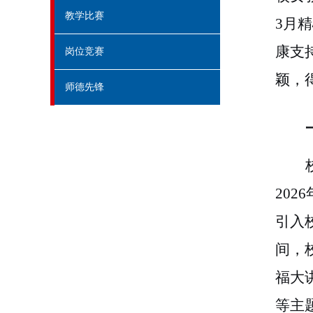
教学比赛
3月
康支
岗位竞赛
颖，
师德先锋
20
引入
间，
福大
等主