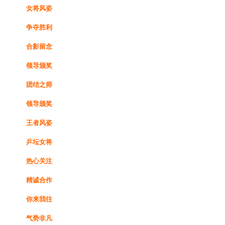
女将风姿
争夺胜利
合影留念
领导颁奖
团结之师
领导颁奖
王者风姿
乒坛女将
热心关注
精诚合作
你来我往
气势非凡