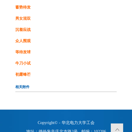
蓄势待发
男女混双
沉着应战
众人围观
等待发球
牛刀小试
初露锋芒
相关附件
Copyright© - 华北电力大学工会
地址：德外朱辛庄北农路2号 邮编：102206