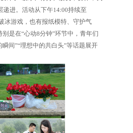
层递进。活动从下午
14:00
持续至
破冰游戏，也有报纸模特
、
守护气
特别是在
“
心动
8
分钟
”
环节中，青年们
的瞬间
”“
理想中的共白头
”
等话题展开