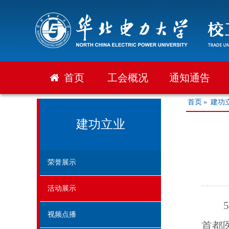
首页
工会概况
通知通告
首页
»
建功
建功立业
荣誉展示
活动展示
5
视频点播
首都