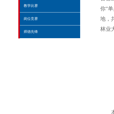
教学比赛
你
”
单
地，
岗位竞赛
林业
师德先锋