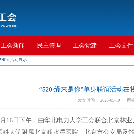
工会新闻
民主管理
工会党建
工会文件
立业
» 活动展示
“520·缘来是你”单身联谊活动
发文时间： 2026-05-19
撰
月
16
日下午，由华北电力大学工会联合北京林业
医科大学附属北京积水潭医院、北京市公安局及