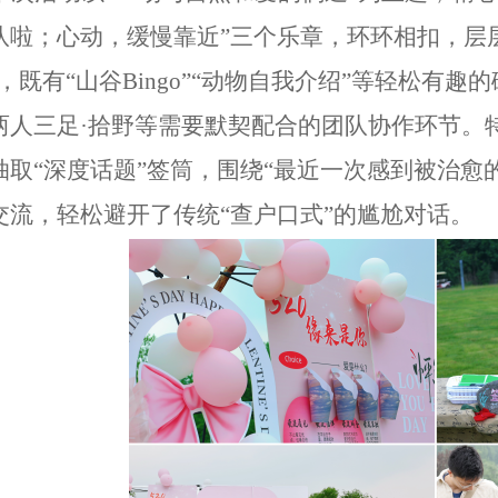
队啦
；
心动
，
缓慢靠近
”
三个乐章，环环相扣，层
，既有
“
山谷
Bingo
”“
动物自我介绍
”
等轻松有趣的
两人三足
·
拾野等需要默契配合的团队协作环节。
抽取
“
深度话题
”
签筒，围绕
“
最近一次感到被治愈
交流，轻松避开了传统
“
查户口式
”
的尴尬对话。