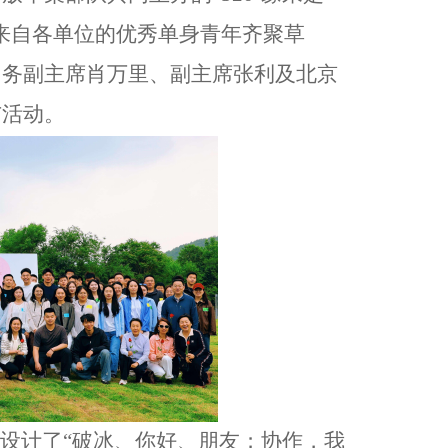
来自各单位的优秀单身青年齐聚草
常务副主席肖万里、副主席张利及北京
与活动。
设计了
“
破冰
、
你好
、
朋友
；
协作
，
我