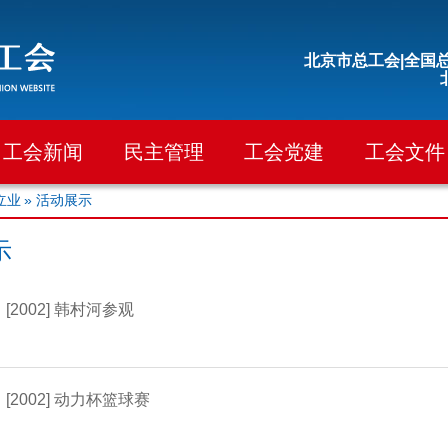
北京市总工会|
全国总
工会新闻
民主管理
工会党建
工会文件
立业
» 活动展示
示
[2002] 韩村河参观
[2002] 动力杯篮球赛