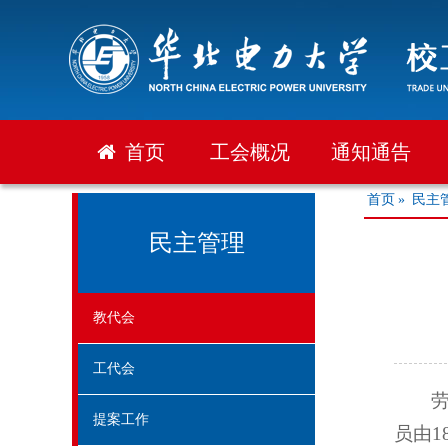
首页
工会概况
通知通告
首页
»
民主
民主管理
教代会
工代会
提案工作
员由1