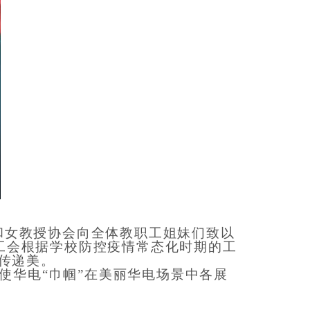
和女教授协会向全体教职工姐妹们致以
工会
根据
学校
防控
疫情常态化
时期
的
工
传递美
。
使
华电“巾帼”
在美丽华电
场景
中
各展