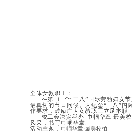
全体女教职工：
在
第111个“三八”国际
劳动
妇女节
最
真切
的节日问候。
为纪念“三八”国
作要求
，鼓励广大女教职工
立足本职
校工会
决定举办“巾帼华章
·
最美校
风采，
书写巾帼华章。
活动主题
：
巾帼华章
·
最美校拍