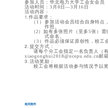
参加人员
：华北电力大学
工会
女
会员
活动时间
：3月
8
日—3月
16
日
活动内容
：
1.
作品
要求
：
（1）
参加活动会员
结合自身特点
作照。
（2）
如有
多张照片
（至多5张）
需
式
命名。
（3）
作品必须保证原创性
，
校工
2.
提交方式：
请每个分工会指定一名负责人（
xiaogonghui2018@ncepu.edu.cn
邮
3.
活动奖励
：
校工会将
根据活动参与情况予以
相关附件