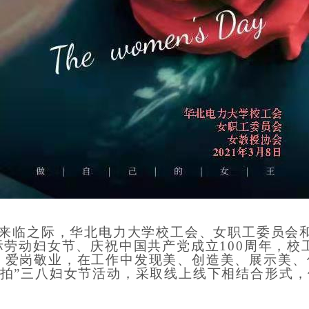
来临
之际
，华北电力大学校工会、女职工委员会
际劳动妇女节、庆祝中国共产党成立100周年
，
校
、
爱岗敬业
，
在工作中
发现美、
创造美、
展
示
美
、
拍”三八妇女节活动
，
采取线上线下相结合形式
，