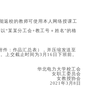
能返校
的
教师
可
使用
本人
网络授课工
以“
某某
分工会+
教工号＋
姓名”的
格
附件：
作品汇总表
），
并
压缩
发送至
师。
上交截止时间为3月
16日
下班前
。
华北电力大学校工会
女职工委员会
女教授协会
202
1
年3月
8
日