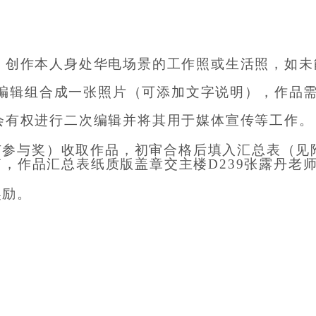
，创作
本人身处
华电场景的工作照
或生活照，
如未
编辑组合成一
张照片
（
可添加文字说明
）
，
作品需
会有权进行二次编辑并将其用于媒体宣传等工作。
有参与奖）收取
作品
，
初审合格后填入
汇总表（见
箱，
作品
汇总表纸质版盖章交主楼D239张露丹老
奖励。
Copyright©