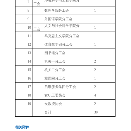
环境科学与工程学院分
7
1
工会
8
数理学院分工会
1
9
外国语学院分工会
1
人文与社会科学学院分
10
1
工会
11
马克思主义学院分工会
1
12
体育教学部分工会
1
13
图书馆分工会
1
14
机关一分工会
2
15
机关二分工会
2
16
校医院分工会
1
17
后勤服务集团分工会
2
18
女职工委员会
4
19
女教授协会
2
合计
30
相关附件