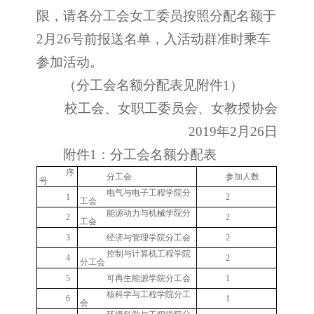
限，请各分工会女工委员按照分配名额于
2月26号前报送名单，入活动群准时乘车
参加活动。
（分工会名额分配表见附件1）
校工会、女职工委员会、女教授协会
2019年2月26日
附件1：分工会名额分配表
序
分工会
参加人数
号
电气与电子工程学院分
1
2
工会
能源动力与机械学院分
2
2
工会
3
经济与管理学院分工会
2
控制与计算机工程学院
4
2
分工会
5
可再生能源学院分工会
1
核科学与工程学院分工
6
1
会