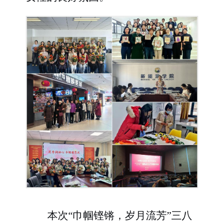
本次
“巾帼铿锵，岁月流芳”三八