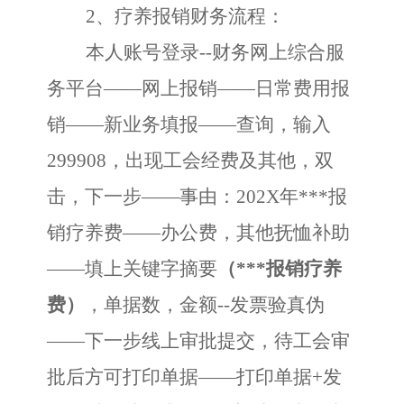
2、疗养报销财务流程：
本人账号登录
--财务网上综合服
务平台——网上报销——日常费用报
销——新业务填报——查询，输入
299908，出现工会经费及其他，双
击，下一步——事由：202
X年***
报
销疗养费
——办公费，其他抚恤补助
——填上关键字摘要
（
***报销疗养
费）
，单据数，金额
--发票验真伪
——下一步线上审批提交，待工会审
批后方可打印单据——打印单据+发