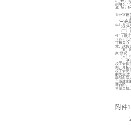
组
长：徐
副组长：
成
员：孙
办公室设
二、开
(
一
)
开
年
12
月召
（二）
（三）
件”（修
（四）凡
可报关心
党、政负
（五）
家”情况
（六）
三、申
校工会拟
四、开拓
校工会要
的民主政
动引向深
二级建家
新台阶。
希望全校
附件
1