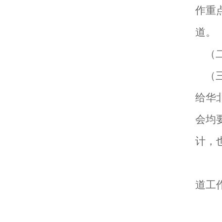
作重
道。
（
（
给华
会均
计，
道工