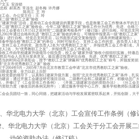
大平
宁文玉
安连锁
忠权
郝英杰
常连生
赵冬梅
许丹娜
陈兆江
王
玲
在工会。办公室主任：王
玲
展二级“教职工之家”验收
展“建家升级”活动，是推动工会全面建设的重要手段，也是衡量工会工作整体水平的主要
开二级“教职工之家”验收会。今年二级“教职工之家”验收工作分为优秀、先进、合格
各分工会要在
11
月
15
日之前对照“二级建家考核条件”（修订版）进行自检。经党总支
凡
2002
年通过合格和先进 “教职工之家”验收的单位，可继续申报更高一级“教职工之
订版）进行自检。经党总支同意后，以书面形式提交复验报告（填表并附建家报告）。
准备申报合格“教职工之家”的单位，同时可报关心、支持工会工作的党、政负责人
1
名
、支持工会工作的党、政负责人
2
名为“优秀教职工之友”， 并报优秀工会工作者
1
名。
责人
2
名，为“优秀教职工之友”，并报优秀工会工作者
2
名。
验收工作由学校建家升级领导小组负责，校工会“建家升级”验收小组组织实施，特邀
，然后与会人员充分发表意见，最后通过投票评出合格、先进、优秀“教职工之家”。
适当的时间召开表彰会，授予“教职工之家”牌匾和“优秀教职工之友”称号，并颁发奖
请“北京市优秀教职工之家” 验收
定于
2004
年
9
月－
2005
年
7
月向北京市教育工会申请“北京市优秀教职工之家”验收。
创新谋发展，全力以赴上台阶
在校党委的领导下，认真制订建家升级方案，按照“北京市优秀教职工之家”条件，扎
治建设；通过开展工会建设研究项目活动、二级教代会和二级建家工作，积极动员广
入，并修订了《工会宣传工作条例》、《开展二级建家活动的资助办法》、《分工会
的资助力度（修改后的条例见附件）；通过服务学校中心工作、服务学校教师队伍建设
工会会员团结一致，同心同德，把建家活动与学校发展紧密联系起来，开拓创新，大
、华北电力大学（北京）工会宣传工作条例（修
2
、华北电力大学（北京）工会关于分工会开展二
动的资助办法（修订稿）