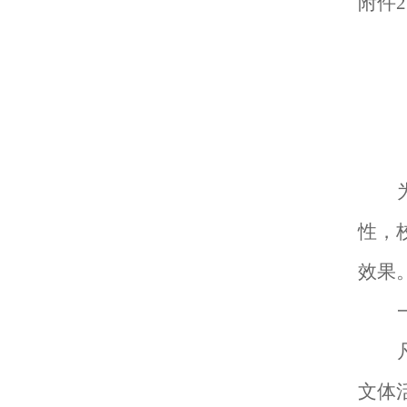
附件
2
性，
效果
文体