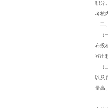
积分
考核
二
（
布投
登出
（
以及
量高