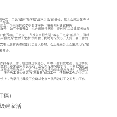
标志。二级“建家”是学校“建家升级”的基础。校工会决定在
2004
三个等级。
同意后，以书面形式提交参评报告（填表并附建家报告）。
家”称号，如不申报升级，也必须进行复验，即对照“二级建家考核条
为“优秀教职工之友”。凡准备申报先进 “教职工之家”的单位，同时
凡申报优秀“教职工之家”的单位，同时可报关心、支持工会工作的
总支书记及有关职能部门负责人参加。会上先由分工会主席汇报“建
状和奖金。
实作好各项工作，通过推进校务公开和教代会制度建设，促进学校
大教职工参加建家升级活动，虚心向兄弟院校学习，不断把建家活
主席基金管理办法》以及《文体协会活动基金使用办法》，加强对
、服务教工身心健康的“三服务”创新工作，使我校工会尽快迈上
干快上，为早日把我校工会建成北京市优秀教职工之家努力工作。
订稿）
级建家活