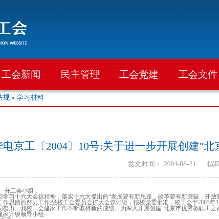
工会新闻
民主管理
工会党建
工会文件
法规
» 学习材料
华电京工〔2004〕10号:关于进一步开展创建"
发文时间： 2004-08-31
撰
、分工会小组：
彻学习十六大会议精神，落实十六大提出的“发展要有新思路，改革要有新突破，开放
工作思路而努力工作
,
经校工会委员会扩大会议讨论，报校党委批准，校工会于
2003
年
3
同努力，我校工会建家工作不断取得新的成绩。为深入开展创建“北京市优秀教职工之
建家升级领导小组