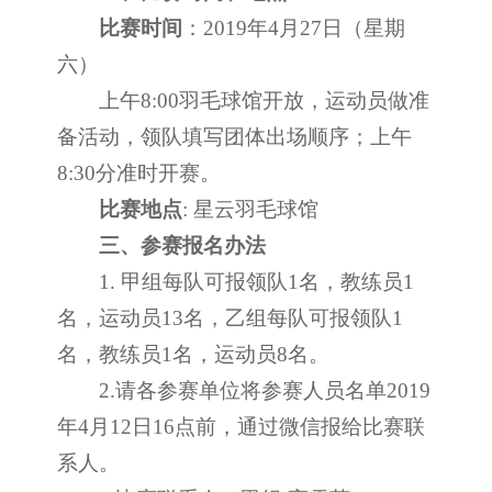
比赛时间
：2019年4月27日（星期
六）
上午8:00羽毛球馆开放，运动员做准
备活动，领队填写团体出场顺序；上午
8:30分准时开赛。
比赛地点
: 星云羽毛球馆
三、参赛报名办法
1. 甲组每队可报领队1名，教练员1
名，运动员13名，乙组每队可报领队1
名，教练员1名，运动员8名。
2.请各参赛单位将参赛人员名单2019
年4月12日16点前，通过微信报给比赛联
系人。