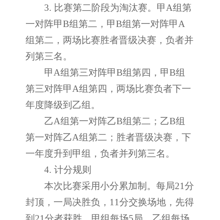
3. 比赛第二阶段为淘汰赛。甲A组第
一对阵甲B组第二，甲B组第一对阵甲A
组第二，两场比赛胜者晋级决赛，负者并
列第三名。
甲A组第三对阵甲B组第四，甲B组
第三对阵甲A组第四，两场比赛负者下一
年度降级到乙组。
乙A组第一对阵乙B组第二；乙B组
第一对阵乙A组第二；胜者晋级决赛，下
一年度升到甲组，负者并列第三名。
4. 计分规则
本次比赛采用小分累加制。每局21分
封顶，一局决胜负，11分交换场地，先得
到21分者获胜。甲组每场5局、乙组每场