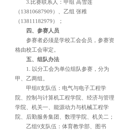
3.比赛联系人：甲组 高雪莲
（13810687909）、乙组 张稚
（13811182979）；
四、参赛人员
参赛者必须是学校工会会员，参赛资
格由校工会审定。
五、组队办法
1. 以分工会为单位组队参赛，分为
甲、乙两组。
甲组8支队伍：电气与电子工程学
院、控制与计算机工程学院、经济与管理
学院、机关一、能源动力与机械工程学
院、后勤服务集团、数理学院、机关二；
乙组9支队伍：体育教学部、图书