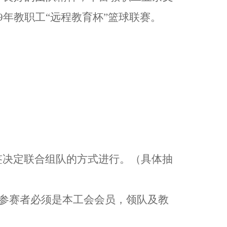
19年教职工
“
远程教育杯
”
篮球联赛。
签决定联合组队的方式进行。
（具体
抽
，参赛者必须是本工会会员，领队及教