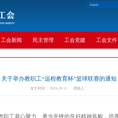
工会新闻
民主管理
工会党建
工会文件
关于举办教职工“远程教育杯”篮球联赛的通知
发文时间： 2019-10-11
撰稿人：
教职工凝心聚力
、勇当先锋
的良好精神风貌，
培