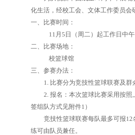
化生活，
经校工会、文体工作委员会
一、比赛时间：
1
1
月
5
日（周二）起工作日中午12
二、比赛场地：
校篮球馆
三、参赛办法：
1. 比赛分为竞技性
篮球联赛及群
2. 报名：本次
篮球比赛采用
按照
签组队方式见附件
1）
竞技
性篮球联赛
每队最多可报1
练可由队员兼任。