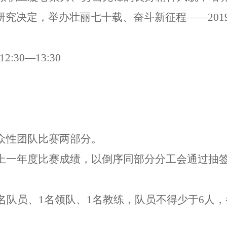
研究决定，举办壮丽七十载、奋斗新征程
——
20
:30
—
13:30
众性团队比赛两部分
。
上一年度比赛成绩
，
以
倒序同
部分分工会
通过
抽
2名队员、1名领队、1名教练，队员不得少于6人