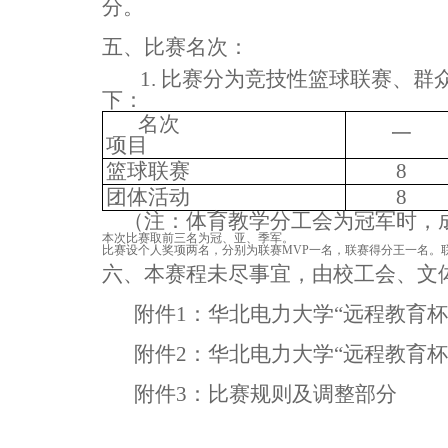
分
。
五、比赛名次：
1.
比赛分为竞技性
篮球
联赛、群
下：
名次
一
项目
篮球
联赛
8
团体
活动
8
（注
：体育教
学分工会为
冠军时，
本次比赛取前三名为冠、亚、季军。
比赛设个人奖项两名，分别为联赛MVP一名，联赛得分王一名。
六、本赛程未尽事宜，由校工会、文
附件1：华北电力大学
“
远程教育杯
附件2：华北电力大学
“
远程教育杯
附件3：比赛规则及调整部分