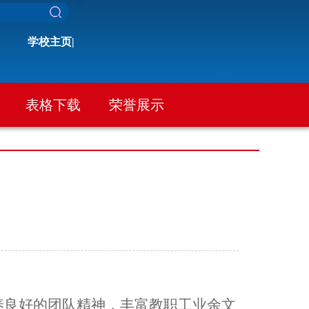
学校主页|
表格下载
荣誉展示
养良好的团队精神，丰富教职工业余文