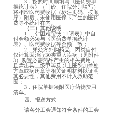
3．按照时间顺填写《医药费单
据统计表》（门诊、住院分别填写）
将相应医药费收据（标注页码、按顺
序）附后，未使用医保卡产生的医药
费等不统计在内。
（三）其他说明
1．《“困难帮扶”申请表》中自
付金额必须与《医药费单据统计
表》、医药费收据等金额一致；
2．凭处方外购药品、丙类自付
仅计算因治疗30类重大疾病（见附件
3）购置必需药品产生的相关费用，
且需出具二级甲等及以上医院加盖处
方章或病历章等相关证明材料以证明
其必要性，其他费用不计入救助范
围；
3
．住院单据须附医疗药物费用
清单。
四、报送方式
请各分工会通知符合条件的工会