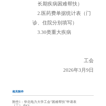
长期疾病困难帮扶）
2
.
医药费单据统计表
（门
诊、住院分别填写）
3.30类重大疾病
工会
202
6
年
3
月
9
日
相关附件
附件1：华北电力大学工会“困难帮扶”申请表
（三）.docx