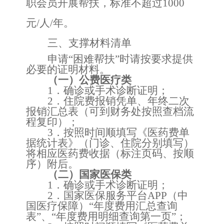
职会员开展帮扶，标准不超过
1000
元/人/年。
三、支撑材料清单
申请
“困难帮扶”时请按要求提供
必要的证明材料。
（一）公费医疗类
1．确诊或手术诊断证明；
2．住院费报销凭单、年终二次
报销汇总表（可到财务处按照查档流
程复印）；
3．按照时间顺填写《医药费单
据统计表》（门诊、住院分别填写）
将相应医药费收据（标注页码、按顺
序）附后。
（二）国家医保类
1．确诊或手术诊断证明；
2．国家医保服务平台APP（中
国医疗保障）“年度费用汇总查询
表”、“年度费用明细查询第一页”；