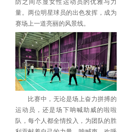
防之间尽显女性运动员的优雅与力
量。两位明星球员的出色发挥，成为
赛场上一道亮丽的风景线。
比赛中，无论是场上奋力拼搏的
运动员，还是场下呐喊助威的啦啦
队，每个人都全情投入，为团队的胜
利贡献着自己的力量。呐喊声、欢呼