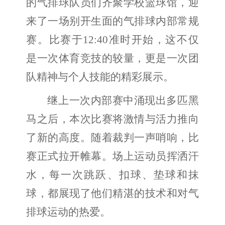
的气排球队员们齐聚学校篮球馆，迎
来了一场别开生面的气排球内部常规
赛。比赛于12:40准时开始，这不仅
是一次体育竞技的较量，更是一次团
队精神与个人技能的精彩展示。
继上一次内部赛中涌现出多匹黑
马之后，本次比赛将激情与活力推向
了新的高度。随着裁判一声哨响，比
赛正式拉开帷幕。场上运动员挥洒汗
水，每一次跳跃、扣球、垫球和抹
球，都展现了他们精湛的技术和对气
排球运动的热爱。