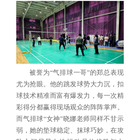
被誉为“气排球一哥”的郑总表现
尤为抢眼。他的跳发球势大力沉，扣
球技术精准而富有爆发力，每一次精
彩得分都赢得现场观众的阵阵掌声。
而气排球“女神”晓娜老师同样不甘示
弱，她的垫球稳定、抹球巧妙，在攻