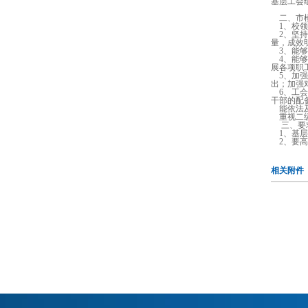
基层工会
二、市模
1、校领
2、坚持
量，成效
3、能够
4、能够
展各项职
5、加强
出；加强
6、工会
干部的配
能依法及
重视二级
三、要
1、基层
2、要高
相关附件