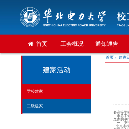
首页
工会概况
通知通告
首页
»
建家
建家活动
学校建家
二级建家
各高等学
市总工会
之家的申
一、申
北京市模