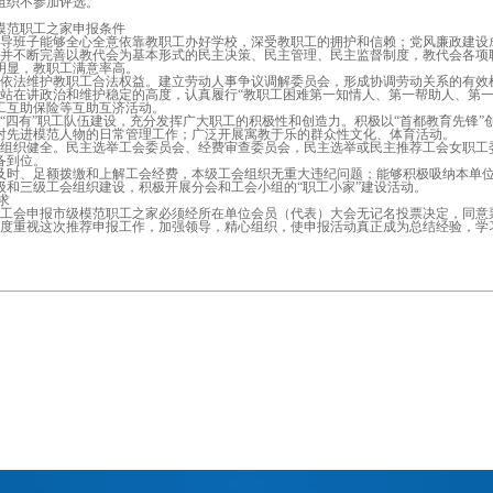
组织不参加评选。
范职工之家申报条件
导班子能够全心全意依靠教职工办好学校，深受教职工的拥护和信赖；党风廉政建设
并不断完善以教代会为基本形式的民主决策、民主管理、民主监督制度，教代会各项
明显，教职工满意率高。
依法维护教职工合法权益。建立劳动人事争议调解委员会，形成协调劳动关系的有效
站在讲政治和维护稳定的高度，认真履行“教职工困难第一知情人、第一帮助人、第一
工互助保险等互助互济活动。
“四有”职工队伍建设，充分发挥广大职工的积极性和创造力。积极以“首都教育先锋
对先进模范人物的日常管理工作；广泛开展寓教于乐的群众性文化、体育活动。
组织健全。民主选举工会委员会、经费审查委员会，民主选举或民主推荐工会女职工
备到位。
时、足额拨缴和上解工会经费，本级工会组织无重大违纪问题；能够积极吸纳本单位
和三级工会组织建设，积极开展分会和工会小组的“职工小家”建设活动。
求
工会申报市级模范职工之家必须经所在单位会员（代表）大会无记名投票决定，同意票
度重视这次推荐申报工作，加强领导，精心组织，使申报活动真正成为总结经验，学