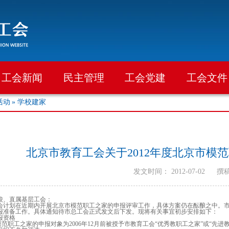
工会新闻
民主管理
工会党建
工会文件
活动
» 学校建家
北京市教育工会关于2012年度北京市模
发文时间： 2012-07-02
撰
校、直属基层工会：
计划在近期内开展北京市模范职工之家的申报评审工作，具体方案仍在酝酿之中。市
报准备工作。具体通知待市总工会正式发文后下发。现将有关事宜初步安排如下：
报资格
范职工之家的申报对象为2006年12月前被授予市教育工会“优秀教职工之家”或“先