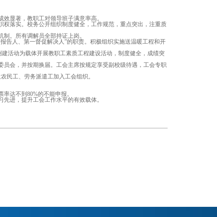
成效显著，教职工对领导班子满意率高。
职权落实。校务公开组织制度健全，工作规范，重点突出，注重质
机制。所有调解员全部持证上岗。
报告人、第一督促解决人”的职责。积极组织实施送温暖工程和开
”创建活动为载体开展教职工素质工程建设活动，制度健全，成绩突
委员会，并按期换届。工会主席按规定享受副校级待遇，工会专职
农民工、劳务派遣工加入工会组织。
率达不到80%的不能申报。
习先进，提升工会工作水平的有效载体。