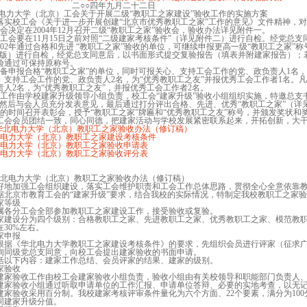
○四年九月二十二日
北电力大学（北京）工会关于开展二级“教职工之家建设”验收工作的实施方案
实校工会《关于进一步开展创建“北京市优秀教职工之家”工作的意见》文件精神，对
会决定在2004年12月召开二级“教职工之家”验收会，验收办法详见附件一。
工会要在11月15日之前对照“二级建家考核条件”（详见附件二）进行自检。经党总
002年通过合格和先进 “教职工之家”验收的单位，可继续申报更高一级“教职工之家
订版）进行自检，经党总支同意后，以书面形式提交复验报告（填表并附建家报告）；
验通过可保持原称号。
备申报合格“教职工之家”的单位，同时可报关心、支持工会工作的党、政负责人1名，
、支持工会工作的党、政负责人2名，为“优秀教职工之友”并报优秀工会工作者1名。
责人2名，为“优秀教职工之友”，并报优秀工会工作者2名。
工作由学校建家升级领导小组负责，校工会“建家升级”验收小组组织实施，特邀总支
，然后与会人员充分发表意见，最后通过打分评出合格、先进、优秀“教职工之家”（详
的时间召开表彰会，授予“教职工之家”牌匾和“优秀教职工之友”称号，并颁发奖状和
工会会员团结一致，同心同德，把建家活动与学校发展紧密联系起来，开拓创新，大
华北电力大学（北京）教职工之家验收办法（修订稿）
电力大学（北京）教职工之家建设考核条件
电力大学（北京）教职工之家验收申请表
电力大学（北京）教职工之家验收评分表
华北电力大学（北京）教职工之家验收办法（修订稿）
地加强工会组织建设，落实工会维护职责和工会工作总体思路，贯彻全心全意依靠教
据北京市教育工会的“建家升级”要求，结合我校的实际情况，特制定我校教职工之家
家等级
属各分工会全部参加教职工之家建设工作，接受验收或复验。
家建设分为四个级别：合格教职工之家、先进教职工之家、优秀教职工之家、模范教职
30%左右。
家申报
根据《华北电力大学教职工之家建设考核条件》的要求，先组织会员进行评家（征求
询同级党总支同意，向校工会提出建家验收的书面申请。
括以下内容：建家工作总结、会员评家的结果、建家的级别。
家验收
家验收工作由校工会建家验收小组负责，验收小组由有关校领导和职能部门负责人、
家验收小组通过听取申请单位的工作汇报、申请单位答辩、必要的实地考查，以无记
家验收采用百分制。我校建家考核评审条件量化为六个方面、22个要素，满分为10
同建家升级分值。