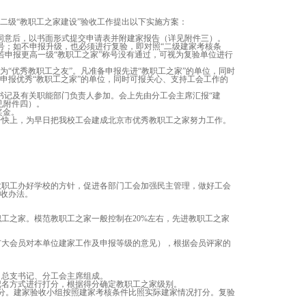
二级“教职工之家建设”验收工作提出以下实施方案：
支同意后，以书面形式提交申请表并附建家报告（详见附件三）。
”称号；如不申报升级，也必须进行复验，即对照“二级建家考核条
若申报更高一级“教职工之家”称号没有通过，可视为复验单位进行
为“优秀教职工之友”。凡准备申报先进“教职工之家”的单位，同时
凡申报优秀“教职工之家”的单位，同时可报关心、支持工会工作的
书记及有关职能部门负责人参加。会上先由分工会主席汇报“建
见附件四）。
奖金。
干快上，为早日把我校工会建成北京市优秀教职工之家努力工作。
职工办好学校的方针，促进各部门工会加强民主管理，做好工会
验收办法。
工之家。模范教职工之家一般控制在20%左右，先进教职工之家
广大会员对本单位建家工作及申报等级的意见），根据会员评家的
总支书记、分工会主席组成。
名方式进行打分，根据得分确定教职工之家级别。
0分。建家验收小组按照建家考核条件比照实际建家情况打分。复验