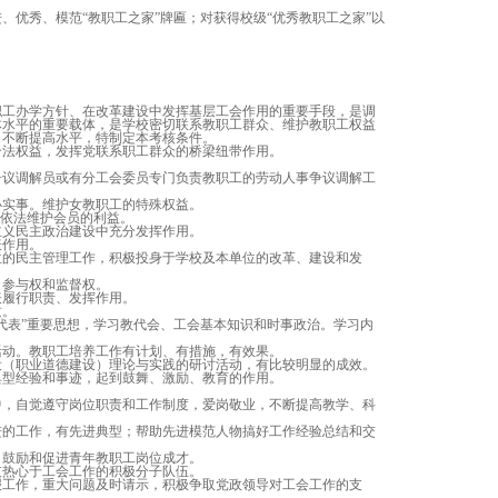
优秀、模范“教职工之家”牌匾；对获得校级“优秀教职工之家”以
工办学方针、在改革建设中发挥基层工会作用的重要手段，是调
体水平的重要载体，是学校密切联系教职工群众、维护教职工权益
，不断提高水平，特制定本考核条件。
法权益，发挥党联系职工群众的桥梁纽带作用。
。
议调解员或有分工会委员专门负责教职工的劳动人事争议调解工
实事。维护女教职工的特殊权益。
，依法维护会员的利益。
义民主政治建设中充分发挥作用。
表作用。
的民主管理工作，积极投身于学校及本单位的改革、建设和发
、参与权和监督权。
履行职责、发挥作用。
质。
代表”重要思想，学习教代会、工会基本知识和时事政治。学习内
动。教职工培养工作有计划、有措施，有效果。
（职业道德建设）理论与实践的研讨活动，有比较明显的成效。
型经验和事迹，起到鼓舞、激励、教育的作用。
，自觉遵守岗位职责和工作制度，爱岗敬业，不断提高教学、科
的工作，有先进典型；帮助先进模范人物搞好工作经验总结和交
鼓励和促进青年教职工岗位成才。
热心于工会工作的积极分子队伍。
工作，重大问题及时请示，积极争取党政领导对工会工作的支