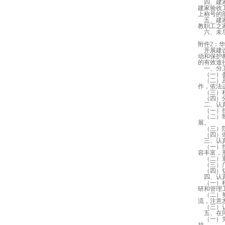
四、建
建家验收
上称号的
五、建
教职工之
六、未尽
附件2：华
开展建设
动和保护
的有效途
一、分工
（一）参
（二）及
作，依法
（三）积
（四）分
二、认真
（一）按
（二）制
展。
（三）院
（四）做
三、认真
（一）按
容丰富，
（二）重
（三）广
（四）切
四、认真
（一）积
研和管理
（二）努
流，注意
（三）认
五、在同
（一）党