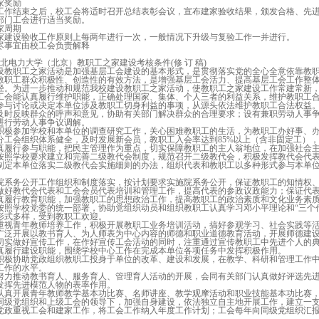
家奖励
工作结束之后，校工会将适时召开总结表彰会议，宣布建家验收结果，颁发合格、先进、
部门工会进行适当奖励。
家周期
家建设验收工作原则上每两年进行一次，一般情况下升级与复验工作一并进行。
事宜由校工会负责解释
北电力大学（北京）教职工之家建设考核条件(修 订 稿)
教职工之家活动是加强基层工会建设的基本形式，是贯彻落实党的全心全意依靠教职
教职工群众积极性、创造性的有效方法，是增强基层工会活力、提高基层工会工作整
径。为进一步推动和规范我校建设教职工之家活动，使教职工之家建设工作常建常新
会能认真履行维护职能，正确处理国家、集体、个人三者的利益关系，维护教职工合
与讨论或决定本单位涉及教职工切身利益的事项，从源头依法维护教职工合法权益
时反映群众的呼声和意见，协助有关部门解决群众的合理要求；设有兼职劳动人事争
进行劳动人事争议调解。
极参加学校和本单位的调查研究工作，关心困难教职工的生活，为教职工办好事、办
工会组织体系健全，及时发展新会员，教职工入会率达到85%以上（含非固定工）
履行参与职能，把民主管理作为重点，切实保障教职工的主人翁地位，在加强社会主
照学校要求建立和完善二级教代会制度，规范召开二级教代会，积极发挥教代会代
定本单位落实二级教代会实施细则的办法，组织代表和教职工以多种形式参与本单位
系务公开工作组织和制度落实，按计划要求实施院系务公开，保证教职工的知情权
好教代会代表和工会会员代表培训和管理工作，提高代表的参政议政能力；保证代表
履行教育职能，加强教职工的思想政治工作，提高教职工的政治素质和文化业务素
照学校党委的统一部署，协助党组织动员和组织教职工认真学习邓小平理论和“三个
形式多样，受到教职工欢迎。
视青年教师培养工作，积极开展教职工业务培训活动，搞好参观学习、社会实践等活
泛开展以教书育人、为人师表为中心内容的师德和职业道德教育活动，开展师德建设
实做好宣传工作，在作好宣传工会活动的同时，注重通过宣传教职工中先进个人的典
履行建设职能，围绕学校中心工作在完成本单位各项任务中发挥积极作用。
极协助党政组织教职工投身于单位的改革、建设和发展，在教学、科研和管理工作中
工作的水平。
力推动教书育人、服务育人、管理育人活动的开展，会同有关部门认真做好评选先进
发挥先进模范人物的表率作用。
真开展青年教师教学基本功比赛、名师讲座、教学观摩活动和职业技能基本功比赛，
级党组织和上级工会的领导下，加强自身建设，依法独立自主地开展工作，建立一支
政重视工会和建家工作，将工会工作纳入年度工作计划；工会每年向同级党组织汇报