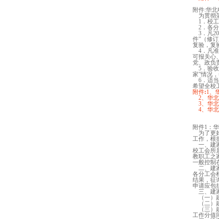
二○
附件:华
为贯彻落
1．校工
2．各分
3．凡2
件”（修
复验，复
4．凡准
可报关心
党、政负
5．验收
家”情况
6．适当
希望全校
附件
:
1、
2、华北
3、华北
4、华北
附件1：
为了更好
工作，根
一、建
校工会所
教职工之
一般控制在
二、建
各分工会
结果，征
申请应包
三、建
（一）建
（二）建
（三）建
工作分值