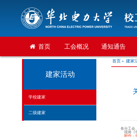
首页
工会概况
通知通告
首页
»
建家
建家活动
学校建家
二级建家
各分工会
现将《华
附件：