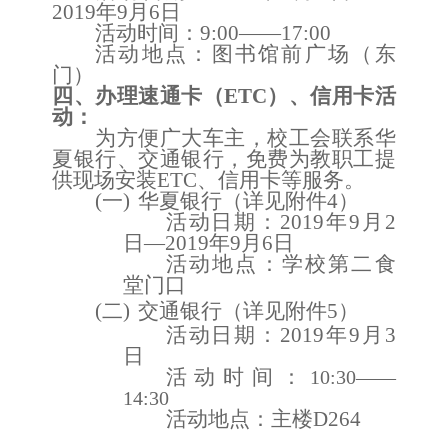
2019年9月6日
活动时间：
9:00
——
17:00
活动
地点：
图书馆前广场（东
门）
四、办理
速通卡（ETC）、
信用卡
活
动
：
为方便广大车主，校工会联系
华
夏银行、
交通银行
，
免费
为教职工提
供
现场安装ETC、信用卡
等服务
。
(一)
华夏银行
（详见附件
4
）
活动日期：
2019年9月2
日—2019年9月6日
活动地点：
学校第二食
堂门口
(二)
交通
银行
（详见附件
5
）
活动日期：2019年9月
3
日
活动时间：
10:30
——
14:30
活动地点：主楼D264