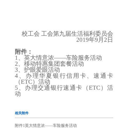
校工会 工会第九届
生活
福利委员会
201
9
年
9
月
2
日
附件：
1、
英大情意浓——车险服务活动
2、
移动特惠集团套餐
活动
3、
护眼爱眼
活动
4、
办理华夏银行信用卡、速通卡
（ETC）活动
5
、
办理
交通银行
速通卡（ETC）活
动
相关附件
附件1英大情意浓——车险服务活动