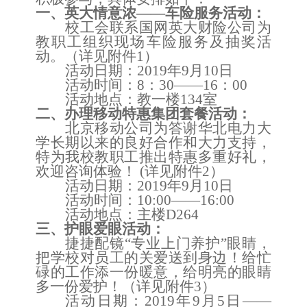
一、
英大情意浓——车险服务活动
：
校工会联系
国网英大财险公司为
教职工组织现场车险服务及抽奖活
动。
（详见附件
1
）
活动日期
：2019年
9
月
10
日
活动时间：
8：30
——16
：00
活动
地点：
教一楼134室
二、办理移动特惠集团套餐
活动
：
北京移动公司为答谢华北电力大
学长期以来的良好合作和大力支持，
特为我校教职工推出特惠多重好礼，
欢迎咨询体验！
(详见附件2）
活动日期
：2019年
9
月
10
日
活动时间：10
:00
——
1
6
:00
活动
地点：
主楼D264
三、
护眼爱眼
活动
：
捷捷配镜“专业上门养护”眼睛，
把学校对员工的关爱送到身边！给忙
碌的工作添一份暖意，给明亮的眼睛
多一份爱护！
（详见附件
3
）
活动日期
：
2019年9月5日——