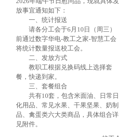
2026年
端午
节日慰问品，现就具体发
放事宜通知如下：
一、统计报送
请各分工会于
6月10日（周
三
）
前通过
数字华电
-教工之家-智慧工会
将统计数量报送校工会。
二、发放方式
教职工根据兑换码线上选择套
餐，快递到家。
三、套餐组合
共有
10套，
包含米面油、日常日
化用品、常见水果、干果坚果、奶制
品、禽蛋类六
大类商品，具体组合详
见附件。