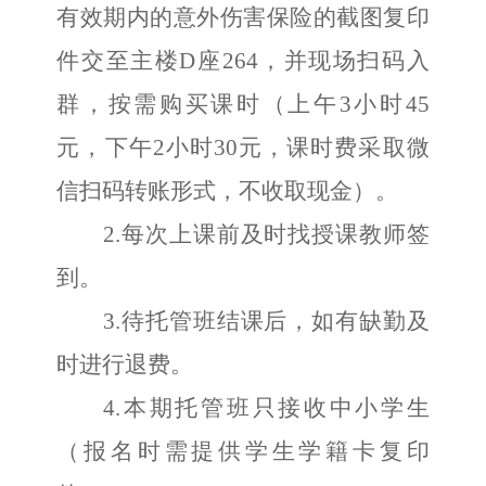
有效期内
的
意外伤害保险的截图复印
件交至主楼
D座
264
，并现场扫码入
群
，
按需购买课时（上午
3小时
45
元，下午
2小时30
元，课时
费
采取微
信扫码转账形式，不收取现金）。
2.
每次上课前及时找
授课教师
签
到
。
3.
待
托管班结课后，
如有缺勤及
时进行退费
。
4.本
期
托管班只接收中小学生
（报名时需提供学生学籍卡复印