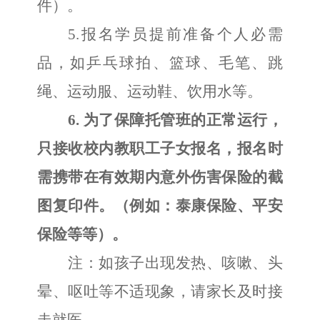
件）
。
5.
报名学员
提前
准备个人必需
品，如
乒乓球拍、篮球、毛笔、跳
绳、
运动服、运动鞋、饮用水等。
6
. 为了保障托管班
的
正常运行，
只
接
收校内教职工
子女报名
，
报名时
需
携带在有效期内意外伤害保险的截
图复印件。（例如：泰康保险、平安
保险等等）。
注：
如孩子出现发热、咳嗽、头
晕、呕吐等不适现象，请家长及时接