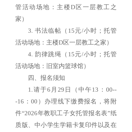
管活动场地：
主楼
D区一层教工之
家
）
3.
书法临帖
（
1
5
元
/小时；托管
活动场地：
主楼
D区一层教工之家
）
4.
韵律跳绳
（
15
元
/小时；托管
活动场地：
旧
室内篮球馆）
四、报名须知
1.请于
6
月
29
日（中午
1
3
：
0
0--
-1
6
：
0
0）办理
线下缴费
报名，将附
件
“202
6
年教职工子女托管报名表
”
纸
质版
、
中小学生学籍卡复印件以
及在