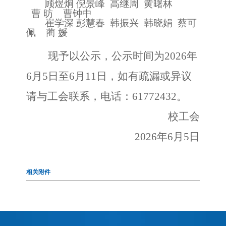
顾煜炯
倪景峰
高继周
黄曙林
曹
昉
曹钟中
崔学深
彭慧春
韩振兴
韩晓娟
蔡可
佩
蔺
媛
现予以公示，
公示时间为
2026年
6月5日至6月11日，
如有疏漏或异议
请与工会联系，电话：
6177
2432
。
校工会
202
6
年
6
月
5
日
相关附件