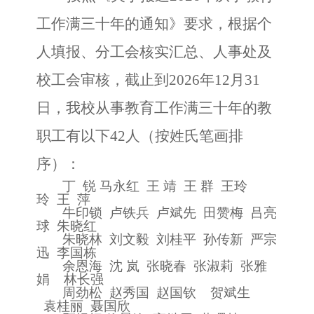
工作满三十年的通知》要求，根据个
人填报、分工会核实汇总、人事处及
校工会审核，截止到
202
6
年
12
月
31
日，我校从事教育工作满三十年的教
职工有以下
42
人（按姓氏笔画排
序）：
丁
锐
马永红
王
靖
王
群
王玲
玲
王
萍
牛印锁
卢铁兵
卢斌先
田赞梅
吕亮
球
朱晓红
朱晓林
刘文毅
刘桂平
孙传新
严宗
迅
李国栋
余恩海
沈
岚
张晓春
张淑莉
张雅
娟
林长强
周劲松
赵秀国
赵国钦
贺斌生
袁桂丽
聂国欣