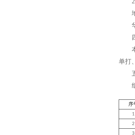
单打
序
1
2
3