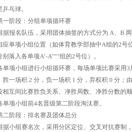
星乒乓球。
第一阶段：分组单项循环赛
根据报名队伍，采用团体抽签的方式分为
A、B
相应单项小组位置（如体育教学部抽中A组的2号
分别落入各单项A
’
-A
’’’’’
组的
2号位）。
各单项小组进行小组循环赛，每场单项比赛采用
：胜一场积 2 分，负一场积 1 分，弃权积 0 
按相互间比赛胜负关系、净胜局数、净胜分数的
各单项小组前
4名晋级第二阶段淘汰赛。
第二阶段：排名赛及团体总分
根据小组赛名次，采用分区定位、交叉对抗赛制