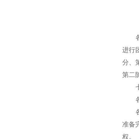
进行
分、
第二
准备
权。