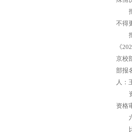
不得
《
2
京校
部报
人
：
资格