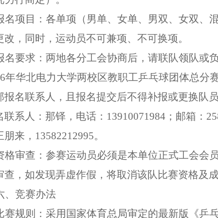
报名项目：各单项（男单、女单、男双、女双、
更改，同时，运动员不可兼项、不可换项。
报名要求：两地各分工会协商后，请联队领队或
026年华北电力大学两校区教职工乒乓球团体总分
部报名联系人，且报名提交后不得补报或更换队
名联系人
：那铎
，
电话：
13910071984
；邮箱：
25
王朋来
，
13582212995
。
资格审查：参赛运动员必须是本单位
正式工会会
审查，如发现弄虚作假，
将
取消该队比赛资格及
六、竞赛办法
比赛规则：采用国家体育总局审定的最新版《乒