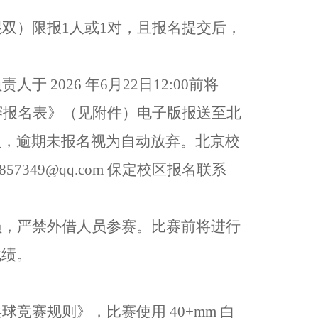
混双）限报
1人或1对，且报名提交后，
负责人于
2026 年
6
月
22
日
12:00
前将
赛报名表》（见附件）电子版
报送至北
员，
逾期未报名视为自动放弃。北京校
857349@qq.com
保定校区
报名联系
员
，严禁外借人员参赛。比赛前将进行
成绩。
乓球竞赛规则》，比赛使用
40+mm 白