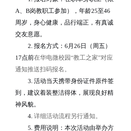
A、B岗教职工参加），年龄2
5
至
4
6
周岁，身心健康，品行端正，有真诚
交友意愿。
2. 报名方式
：
6月26日（周五）
17点前
在华电微校园
“教工之家”对应
通知推送扫码报名。
3. 活动当天携带身份证件原件签
到，建议着装整洁得体，展现良好精
神风貌。
4.
详细活动流程另行通知。
5. 费用说明
：本次活动由举办方