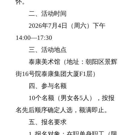
怀。
二、活动时间
2026年
7
月
4
日（周
六
）下午
14:00—17:
3
0
三、活动地点
泰康美术馆
（地址：朝阳区景辉
街
16号院泰康集团大厦F1层）
四、参与名额
10个名额
（男女各
5人），按报
名先后顺序确定人选，额满即止。
五、报名要求
1. 报名对象
：在职单身职工（限