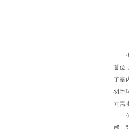
首位
了室
羽毛
元需
感、