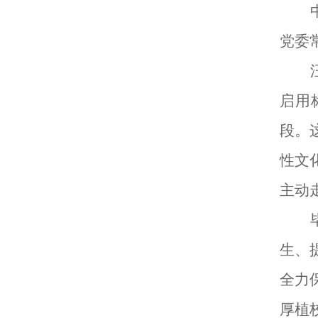
党委
启用
段。
性文
主动
生、
全力
厚植