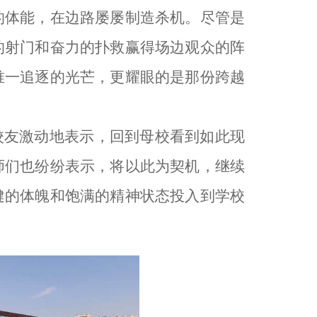
的体能，在边路屡屡制造杀机。尽管是
的射门和奋力的扑救赢得场边观众的阵
唯一追逐的光芒，更耀眼的是那份跨越
校友激动地表示，回到母校看到如此现
师们也纷纷表示，将以此为契机，继续
健的体魄和饱满的精神状态投入到学校