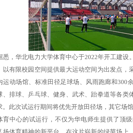
据悉，华北电力大学体育中心于2022年开工建
，以有限校园空间提供最大运动空间为出发点，
内运动场馆、标准田径足球场、风雨跑廊和300
球、排球、乒乓球、健身、武术、跆拳道等各类
求。此次试运行期间将优先开放田径场，其它场
体育中心的试运行，不仅为华电师生提供了顶级
弘扬体育精神的新平台。在这片崭新的绿茵场上