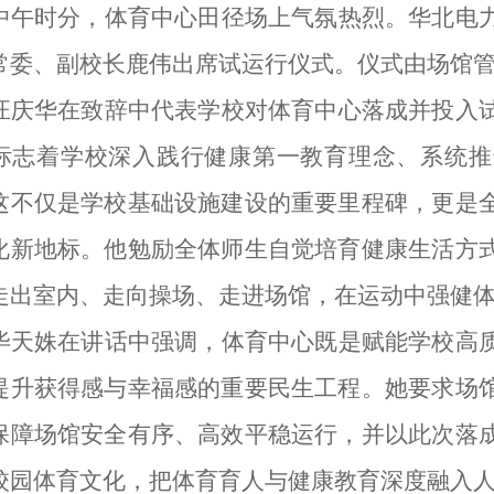
中午时分，体育中心田径场上气氛热烈。华北电
常委、副校长鹿伟出席试运行仪式。仪式由场馆
汪庆华在致辞中代表学校对体育中心落成并投入
标志着学校深入践行健康第一教育理念、系统推
这不仅是学校基础设施建设的重要里程碑，更是
化新地标。他勉励全体师生自觉培育健康生活方
走出室内、走向操场、走进场馆，在运动中强健
毕天姝在讲话中强调，体育中心既是赋能学校高
提升获得感与幸福感的重要民生工程。她要求场
保障场馆安全有序、高效平稳运行，并以此次落
校园体育文化，把体育育人与健康教育深度融入