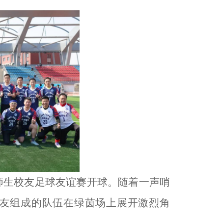
师生校友足球友谊赛开球。随着一声哨
友组成的队伍在绿茵场上展开激烈角