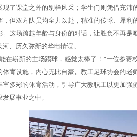
展现了课堂之外的别样风采；学生们则凭借充沛
赛，但双方队员均全力以赴，精准的传球、犀利
彩。这场跨越年龄与身份的对话，让胜负不再是
长河、历久弥新的华电情谊。
“能在崭新的主场踢球，感觉太棒了！”一位参赛
的体育设施，内心无比自豪。教工足球协会的老
丰富多彩的体育活动，引导广大教职工以更加强
设发展事业之中。