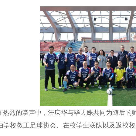
在热烈的掌声中，汪庆华与毕天姝共同为随后的
由学校教工足球协会、在校学生联队以及返校校